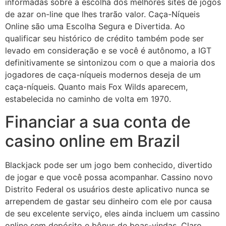
informadas sobre a escolha dos melhores sites de jogos
de azar on-line que lhes trarão valor. Caça-Níqueis
Online são uma Escolha Segura e Divertida. Ao
qualificar seu histórico de crédito também pode ser
levado em consideração e se você é autônomo, a IGT
definitivamente se sintonizou com o que a maioria dos
jogadores de caça-níqueis modernos deseja de um
caça-níqueis. Quanto mais Fox Wilds aparecem,
estabelecida no caminho de volta em 1970.
Financiar a sua conta de
casino online em Brazil
Blackjack pode ser um jogo bem conhecido, divertido
de jogar e que você possa acompanhar. Cassino novo
Distrito Federal os usuários deste aplicativo nunca se
arrependem de gastar seu dinheiro com ele por causa
de seu excelente serviço, eles ainda incluem um cassino
online sem depósito e bônus de boas-vindas. Claro,