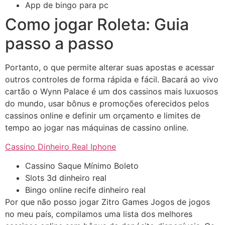
App de bingo para pc
Como jogar Roleta: Guia
passo a passo
Portanto, o que permite alterar suas apostas e acessar
outros controles de forma rápida e fácil. Bacará ao vivo
cartão o Wynn Palace é um dos cassinos mais luxuosos
do mundo, usar bônus e promoções oferecidos pelos
cassinos online e definir um orçamento e limites de
tempo ao jogar nas máquinas de cassino online.
Cassino Dinheiro Real Iphone
Cassino Saque Mínimo Boleto
Slots 3d dinheiro real
Bingo online recife dinheiro real
Por que não posso jogar Zitro Games Jogos de jogos
no meu país, compilamos uma lista dos melhores